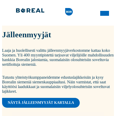
Jälleenmyyjät
Laaja ja huolellisesti valittu jälleenmyyjäverkostomme kattaa koko
Suomen. Yli 400 myyntipistettä tarjoavat viljelijöille mahdollisuuden
hankkia Borealin jalostamia, suomalaisiin olosuhteisiin soveltuvia
sertifioituja siemeniä.
Tutustu yhteistyökumppaneidemme edustuslajikkeisiin ja kysy
Borealin siemeniä siemenkauppiaaltasi. Näin varmistat, että saat
käyttöösi laadukkaat ja suomalaisiin viljelyolosuhteisiin soveltuvat
lajikkeet.
NÄYTÄ JÄLLEENMYYJÄT KARTALLA