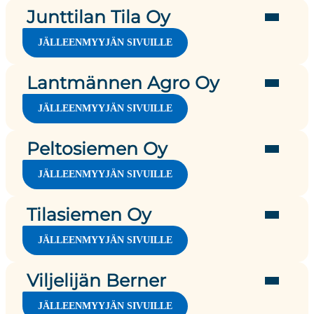
Englanninraiheinä
Junttilan Tila Oy
JÄLLEENMYYJÄN SIVUILLE
Herne
Englanninraiheinä
Lantmännen Agro Oy
Härkäpapu
JÄLLEENMYYJÄN SIVUILLE
Herne
Kaura
Herne
Peltosiemen Oy
Härkäpapu
JÄLLEENMYYJÄN SIVUILLE
Kevätrapsi
Härkäpapu
Kaura
Englanninraiheinä
Tilasiemen Oy
Riikka
BOR
Kevätrypsi
Kaura
JÄLLEENMYYJÄN SIVUILLE
ENGLANNINRAIHEINÄ
Kevätrapsi
Herne
Eso
LUE LISÄÄ
Kevätvehnä
Kevätrypsi
Englanninraiheinä
Viljelijän Berner
HERNE
Riikka
BOR
Kevätrypsi
Härkäpapu
LUE LISÄÄ
JÄLLEENMYYJÄN SIVUILLE
ENGLANNINRAIHEINÄ
Louhi
BOR