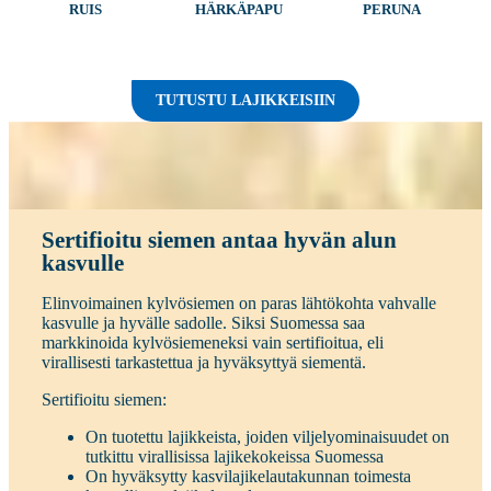
RUIS
HÄRKÄPAPU
PERUNA
TUTUSTU LAJIKKEISIIN
Sertifioitu siemen antaa hyvän alun
kasvulle
Elinvoimainen kylvösiemen on paras lähtökohta vahvalle
kasvulle ja hyvälle sadolle. Siksi Suomessa saa
markkinoida kylvösiemeneksi vain sertifioitua, eli
virallisesti tarkastettua ja hyväksyttyä siementä.
Sertifioitu siemen:
On tuotettu lajikkeista, joiden viljelyominaisuudet on
tutkittu virallisissa lajikekokeissa Suomessa
On hyväksytty kasvilajikelautakunnan toimesta