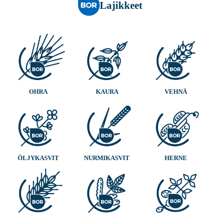
Lajikkeet
OHRA
KAURA
VEHNÄ
ÖLJYKASVIT
NURMIKASVIT
HERNE