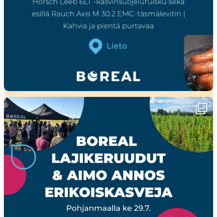
Ensi viikolla Pohjanmaalla tapahtuu!🤩
Boreal
...
23
0