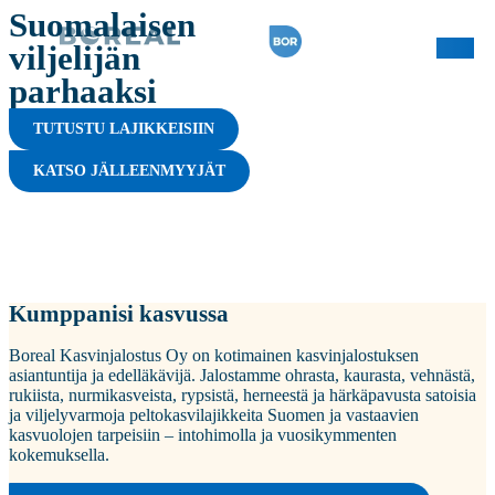
Suomalaisen
viljelijän
parhaaksi
TUTUSTU LAJIKKEISIIN
KATSO JÄLLEENMYYJÄT
Kumppanisi kasvussa
Boreal Kasvinjalostus Oy on kotimainen kasvinjalostuksen
asiantuntija ja edelläkävijä. Jalostamme ohrasta, kaurasta, vehnästä,
rukiista, nurmikasveista, rypsistä, herneestä ja härkäpavusta satoisia
ja viljelyvarmoja peltokasvilajikkeita Suomen ja vastaavien
kasvuolojen tarpeisiin – intohimolla ja vuosikymmenten
kokemuksella.