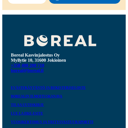
Boreal Kasvinjalostus Oy
Myllytie 10, 31600 Jokioinen
+358 400 200 710
boreal@boreal.fi
EVÄSTEKÄYTÄNTÖ JA REKISTERISELOSTE
BOREALIN ILMOITUSKANAVA
TILAA UUTISKIRJE
LUE LAJIKE-ESITE
VUOSIKERTOMUS JA YRITYSVASTUURAPORTTI