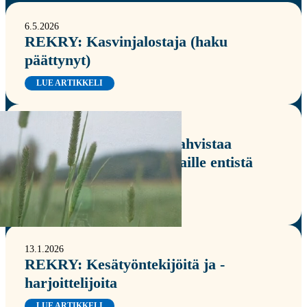
6.5.2026
REKRY: Kasvinjalostaja (haku
päättynyt)
LUE ARTIKKELI
3.3.2026
Boreal Kasvinjalostus vahvistaa
myyntitiimiään – asiakkaille entistä
parempaa palvelua
LUE ARTIKKELI
13.1.2026
REKRY: Kesätyöntekijöitä ja -
harjoittelijoita
LUE ARTIKKELI