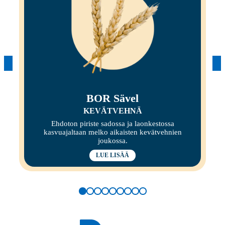
BOR Sävel
KEVÄTVEHNÄ
Ehdoton piriste sadossa ja laonkestossa
kasvuajaltaan melko aikaisten kevätvehnien
joukossa.
LUE LISÄÄ