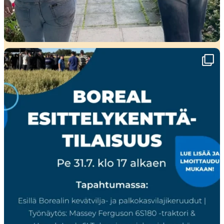
🌾 Perjantaina Liedossa luvassa lajikeuutuuksia,
...
15
0