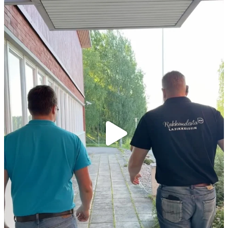
Kiitokset viime viikon peltopäivillemme
...
35
0