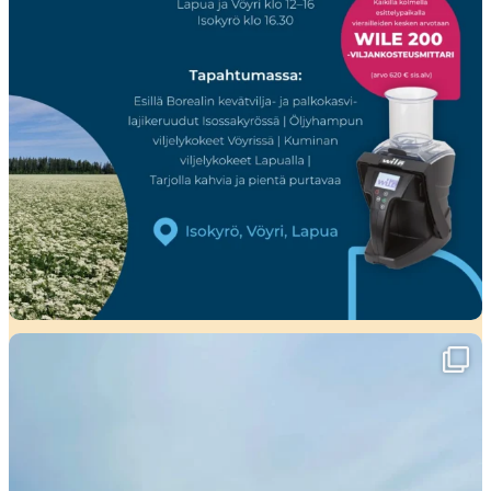
Viikko täynnä tapahtumia ja mahtavia
...
37
0