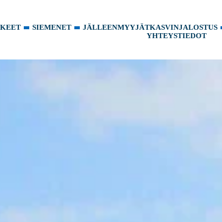
KKEET
SIEMENET
JÄLLEENMYYJÄT
KASVINJALOSTUS
YHTEYSTIEDOT