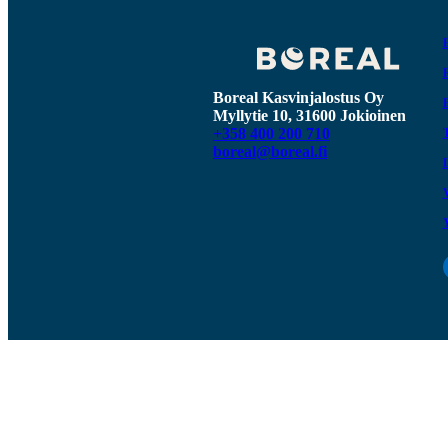
Boreal Kasvinjalostus Oy
Myllytie 10, 31600 Jokioinen
+358 400 200 710
boreal@boreal.fi