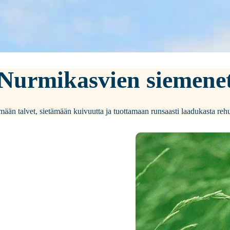
Nurmikasvien siemene
ään talvet, sietämään kuivuutta ja tuottamaan runsaasti laadukasta rehua 