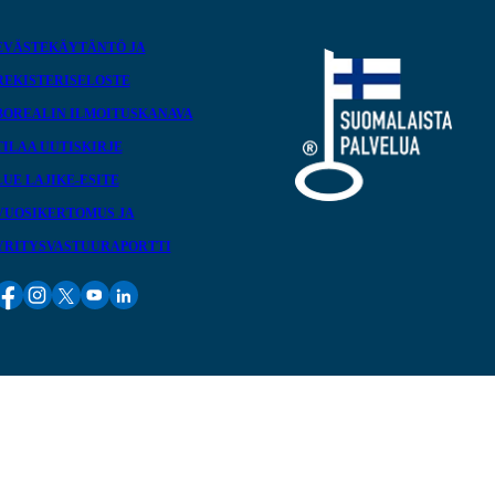
EVÄSTEKÄYTÄNTÖ JA
REKISTERISELOSTE
BOREALIN ILMOITUSKANAVA
TILAA UUTISKIRJE
LUE LAJIKE-ESITE
VUOSIKERTOMUS JA
YRITYSVASTUURAPORTTI