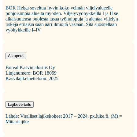
BOR Helga soveltuu hyvin koko vehnän viljelyalueelle
pohjoisimpia alueita myöden. Viljelyvyöhykkeillä I ja II se
aikaisuutensa puolesta tasaa työhuippuja ja alentaa viljelyn
riskejä erilaisia sään ääri-ilmiöitä vastaan. Sitä suositellaan
vyöhykkeille I–IV.
Alkuperä
Boreal Kasvinjalostus Oy
Linjanumero: BOR 18059
Kasvilajikeluetteloon: 2025
Lajikevertailu
Lähde: Viralliset lajikekokeet 2017 – 2024, px.luke.fi, (M) =
Mittarilajike