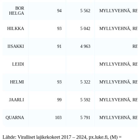
BOR
94
5 562
MYLLYVEHNÄ, RE
HELGA
HILKKA
93
5 042
MYLLYVEHNÄ, RE
IISAKKI
91
4 963
RE
LEIDI
MYLLYVEHNÄ, RE
HELMI
93
5 322
MYLLYVEHNÄ, RE
JAARLI
99
5 592
MYLLYVEHNÄ, RE
QUARNA
103
5 791
MYLLYVEHNÄ, RE
Lähde: Viralliset lajikekokeet 2017 – 2024, px.luke.fi, (M) =