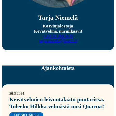
Tarja Niemelä
Kasvinjalostaja
Kevätvehnä, nurmikasvit
+358 50 300 5050
tarja.niemela@boreal.fi
Ajankohtaista
26.3.2024
Kevätvehnien leivontalaatu puntarissa.
Tuleeko Hilkka vehnästä uusi Quarna?
LUE ARTIKKELI