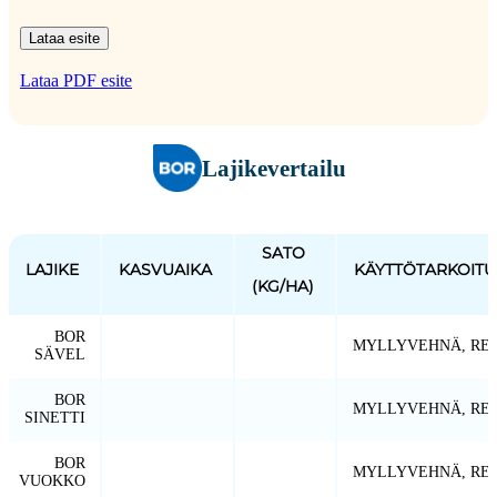
Lataa esite
Lataa PDF esite
Lajikevertailu
SATO
LAJIKE
KASVUAIKA
KÄYTTÖTARKOITU
(KG/HA)
BOR
MYLLYVEHNÄ, RE
SÄVEL
BOR
MYLLYVEHNÄ, RE
SINETTI
BOR
MYLLYVEHNÄ, RE
VUOKKO