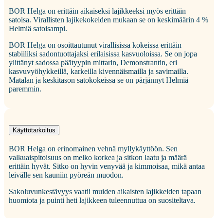
BOR Helga on erittäin aikaiseksi lajikkeeksi myös erittäin
satoisa. Virallisten lajikekokeiden mukaan se on keskimäärin 4 %
Helmiä satoisampi.
BOR Helga on osoittautunut virallisissa kokeissa erittäin
stabiiliksi sadontuottajaksi erilaisissa kasvuoloissa. Se on jopa
ylittänyt sadossa päätyypin mittarin, Demonstrantin, eri
kasvuvyöhykkeillä, karkeilla kivennäismailla ja savimailla.
Matalan ja keskitason satokokeissa se on pärjännyt Helmiä
paremmin.
Käyttötarkoitus
BOR Helga on erinomainen vehnä myllykäyttöön. Sen
valkuaispitoisuus on melko korkea ja sitkon laatu ja määrä
erittäin hyvät. Sitko on hyvin venyvää ja kimmoisaa, mikä antaa
leivälle sen kauniin pyöreän muodon.
Sakoluvunkestävyys vaatii muiden aikaisten lajikkeiden tapaan
huomiota ja puinti heti lajikkeen tuleennuttua on suositeltava.