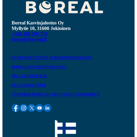
Boreal Kasvinjalostus Oy
Myllytie 10, 31600 Jokioinen
+358 400 200 710
boreal@boreal.fi
EVÄSTEKÄYTÄNTÖ JA REKISTERISELOSTE
BOREALIN ILMOITUSKANAVA
TILAA UUTISKIRJE
LUE LAJIKE-ESITE
VUOSIKERTOMUS JA YRITYSVASTUURAPORTTI