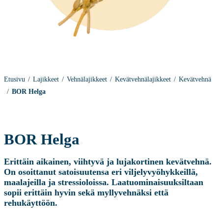
Etusivu
Lajikkeet
Vehnälajikkeet
Kevätvehnälajikkeet
Kevätvehnä
BOR Helga
BOR Helga
Erittäin aikainen, viihtyvä ja lujakortinen kevätvehnä.
On osoittanut satoisuutensa eri viljelyvyöhykkeillä,
maalajeilla ja stressioloissa. Laatuominaisuuksiltaan
sopii erittäin hyvin sekä myllyvehnäksi että
rehukäyttöön.