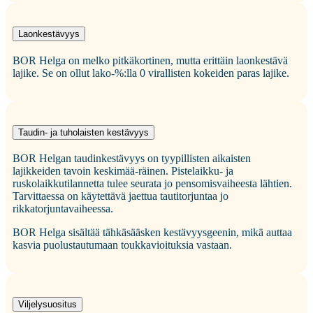
Laonkestävyys
BOR Helga on melko pitkäkortinen, mutta erittäin laonkestävä
lajike. Se on ollut lako-%:lla 0 virallisten kokeiden paras lajike.
Taudin- ja tuholaisten kestävyys
BOR Helgan taudinkestävyys on tyypillisten aikaisten
lajikkeiden tavoin keskimää-räinen. Pistelaikku- ja
ruskolaikkutilannetta tulee seurata jo pensomisvaiheesta lähtien.
Tarvittaessa on käytettävä jaettua tautitorjuntaa jo
rikkatorjuntavaiheessa.
BOR Helga sisältää tähkäsääsken kestävyysgeenin, mikä auttaa
kasvia puolustautumaan toukkavioituksia vastaan.
Viljelysuositus