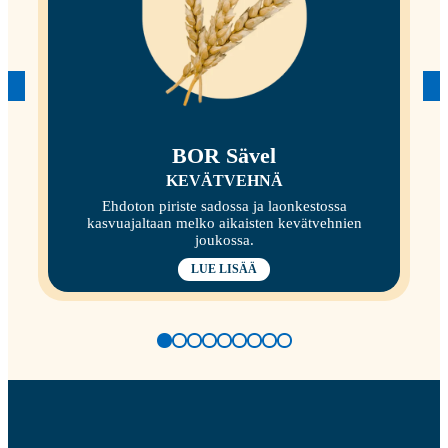
BOR Sävel
KEVÄTVEHNÄ
Ehdoton piriste sadossa ja laonkestossa
kasvuajaltaan melko aikaisten kevätvehnien
joukossa.
LUE LISÄÄ