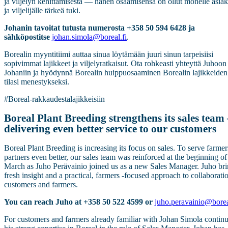
ja viljelyn kehittämisestä — hänen osaamisensa on ollut monelle asiak
ja viljelijälle tärkeä tuki.
Johanin tavoitat tutusta numerosta +358 50 594 6428 ja
sähköpostitse
johan.simola@boreal.fi
.
Borealin myyntitiimi auttaa sinua löytämään juuri sinun tarpeisiisi
sopivimmat lajikkeet ja viljelyratkaisut. Ota rohkeasti yhteyttä Juhoon 
Johaniin ja hyödynnä Borealin huippuosaaminen Borealin lajikkeiden
tilasi menestykseksi.
#Boreal-rakkaudestalajikkeisiin
Boreal Plant Breeding strengthens its sales team
delivering even better service to our customers
Boreal Plant Breeding is increasing its focus on sales. To serve farme
partners even better, our sales team was reinforced at the beginning of
March as Juho Perävainio joined us as a new Sales Manager. Juho br
fresh insight and a practical, farmers ‑focused approach to collaborati
customers and farmers.
You can reach Juho at +358 50 522 4599 or
juho.peravainio@borea
For customers and farmers already familiar with Johan Simola continu