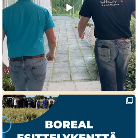
🌾 Perjantaina Liedossa luvassa lajikeuutuuksia,
...
15
0