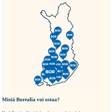
Mistä Borealia voi ostaa?