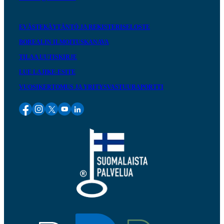
EVÄSTEKÄYTÄNTÖ JA REKISTERISELOSTE
BOREALIN ILMOITUSKANAVA
TILAA UUTISKIRJE
LUE LAJIKE-ESITE
VUOSIKERTOMUS JA YRITYSVASTUURAPORTTI