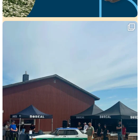
Viikko täynnä tapahtumia ja mahtavia
...
37
0