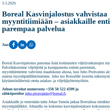
3.3.2026
Boreal Kasvinjalostus vahvistaa
myyntitiimiään – asiakkaille enti
parempaa palvelua
Jaa:
Boreal Kasvinjalostus panostaa lisää kotimaisten viljelyratkaisujen my
Palvellaksemme viljelijöitä ja kumppaneita entistä paremmin,
myyntitiimimme vahvistui maaliskuun alussa, kun Juho Perävainio aloi
uutena myyntipäällikkönämme. Juho tuo Borealille tuoretta näkemystä
käytännönläheistä otetta asiakas- ja viljelijäyhteistyöhön.
Juhon tavoitat numerosta +358 50 522 4599 ja
sähköpostitse
juho.peravainio@boreal.fi
.
Asiakkaille jo ennestään tuttu Johan Simola jatkaa Borealissa nimikke
myyntipäällikkö. Johanilla on kokemus kasvinjalostuksen kokonaisuu