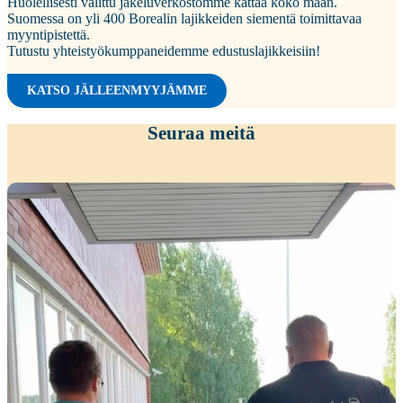
Huolellisesti valittu jakeluverkostomme kattaa koko maan.
Suomessa on yli 400 Borealin lajikkeiden siementä toimittavaa
myyntipistettä.
Tutustu yhteistyökumppaneidemme edustuslajikkeisiin!
KATSO JÄLLEENMYYJÄMME
Seuraa meitä
Kiitokset viime viikon peltopäivillemme
...
35
0