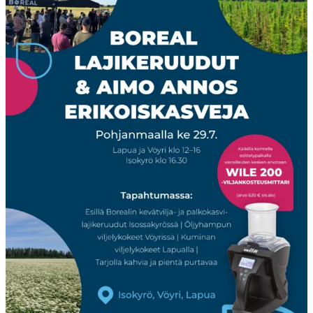
Boreal
...
23
0