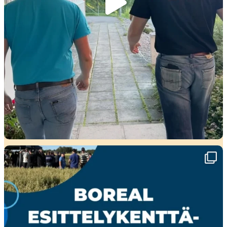
🌾 Perjantaina Liedossa luvassa lajikeuutuuksia,
...
15
0