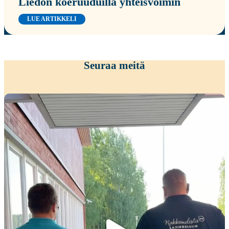
Liedon koeruuduilla yhteisvoimin
LUE ARTIKKELI
Seuraa meitä
Kiitokset viime viikon peltopäivillemme
...
35
0