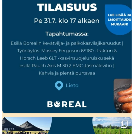
Ensi viikolla Pohjanmaalla tapahtuu!🤩
Boreal
...