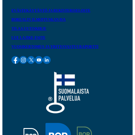
EVÄSTEKÄYTÄNTÖ JA REKISTERISELOSTE
BOREALIN ILMOITUSKANAVA
TILAA UUTISKIRJE
LUE LAJIKE-ESITE
VUOSIKERTOMUS JA YRITYSVASTUURAPORTTI