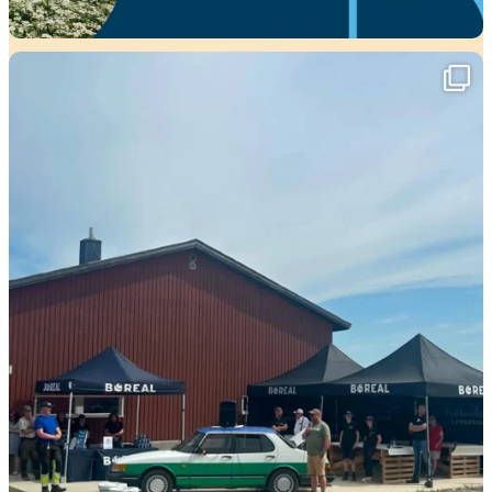
Viikko täynnä tapahtumia ja mahtavia
...
37
0