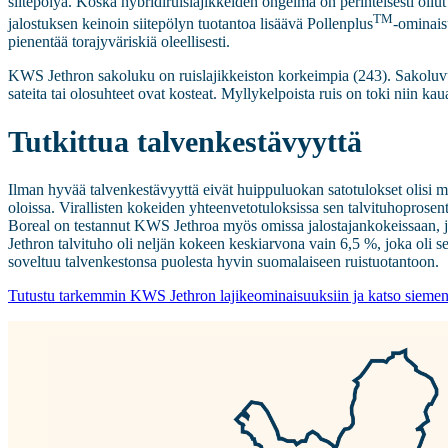
siitepölyä. Koska hybridiruislajikkeiden ongelma on perinteisesti ollu
TM
jalostuksen keinoin siitepölyn tuotantoa lisäävä Pollenplus
-ominais
pienentää torajyväriskiä oleellisesti.
KWS Jethron sakoluku on ruislajikkeiston korkeimpia (243). Sakoluvun
sateita tai olosuhteet ovat kosteat. Myllykelpoista ruis on toki niin
Tutkittua talvenkestävyyttä
Ilman hyvää talvenkestävyyttä eivät huippuluokan satotulokset olisi 
oloissa. Virallisten kokeiden yhteenvetotuloksissa sen talvituhoprose
Boreal on testannut KWS Jethroa myös omissa jalostajankokeissaan, 
Jethron talvituho oli neljän kokeen keskiarvona vain 6,5 %, joka ol
soveltuu talvenkestonsa puolesta hyvin suomalaiseen ruistuotantoon.
Tutustu tarkemmin KWS Jethron lajikeominaisuuksiin ja katso sieme