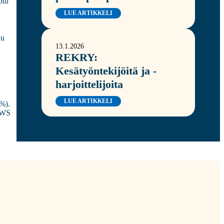
otu
LUE ARTIKKELI
uu
13.1.2026
REKRY:
Kesätyöntekijöitä ja -
harjoittelijoita
LUE ARTIKKELI
 %).
 KWS