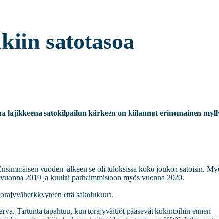
kiin satotasoa
na lajikkeena satokilpailun kärkeen on kiilannut erinomainen myll
. Ensimmäisen vuoden jälkeen se oli tuloksissa koko joukon satoisin. My
sin vuonna 2019 ja kuului parhaimmistoon myös vuonna 2020.
 torajyväherkkyyteen että sakolukuun.
 harva. Tartunta tapahtuu, kun torajyväitiöt pääsevät kukintoihin ennen