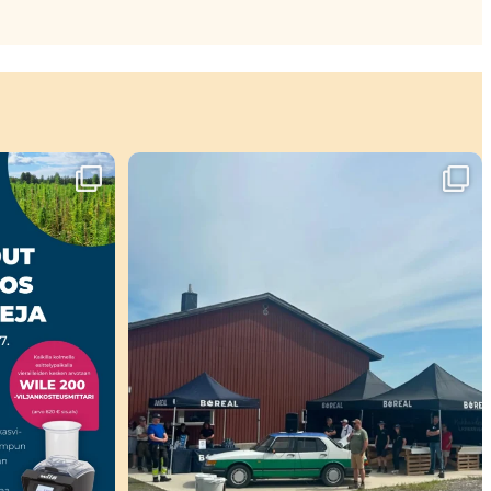
ahtuu!🤩
Viikko täynnä tapahtumia ja mahtavia
...
37
0