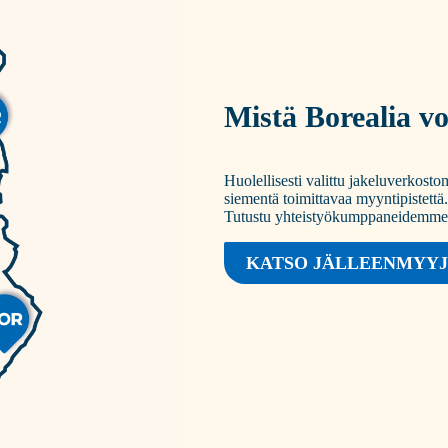
Mistä Borealia vo
Huolellisesti valittu jakeluverkos
siementä toimittavaa myyntipistettä.
Tutustu yhteistyökumppaneidemme e
KATSO JÄLLEENMYY