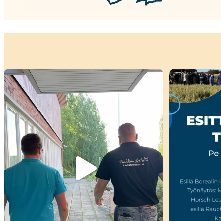
Kiitokset viime viikon peltopäivillemme
...
🌾 Perjantain
35
0