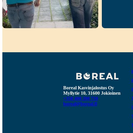
Boreal Kasvinjalostus Oy
Myllytie 10, 31600 Jokioinen
+358 400 200 710
boreal@boreal.fi