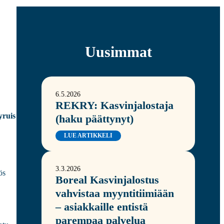
Uusimmat
6.5.2026
REKRY: Kasvinjalostaja
yruis
(haku päättynyt)
LUE ARTIKKELI
3.3.2026
ös
Boreal Kasvinjalostus
vahvistaa myyntitiimiään
– asiakkaille entistä
parempaa palvelua