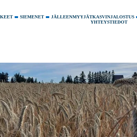
KKEET
SIEMENET
JÄLLEENMYYJÄT
KASVINJALOSTUS
YHTEYSTIEDOT