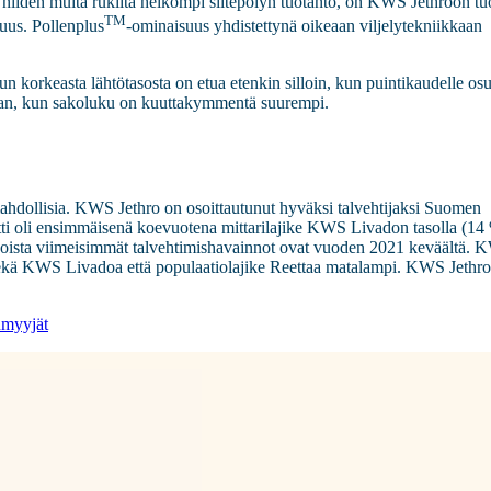
t niiden muita rukiita heikompi siitepölyn tuotanto, on KWS Jethroon tu
TM
uus. Pollenplus
-ominaisuus yhdistettynä oikeaan viljelytekniikkaan
 korkeasta lähtötasosta on etua etenkin silloin, kun puintikaudelle os
 kauan, kun sakoluku on kuuttakymmentä suurempi.
mahdollisia. KWS Jethro on osoittautunut hyväksi talvehtijaksi Suomen
ntti oli ensimmäisenä koevuotena mittarilajike KWS Livadon tasolla (14
joista viimeisimmät talvehtimishavainnot ovat vuoden 2021 keväältä.
i sekä KWS Livadoa että populaatiolajike Reettaa matalampi. KWS Jethro
nmyyjät