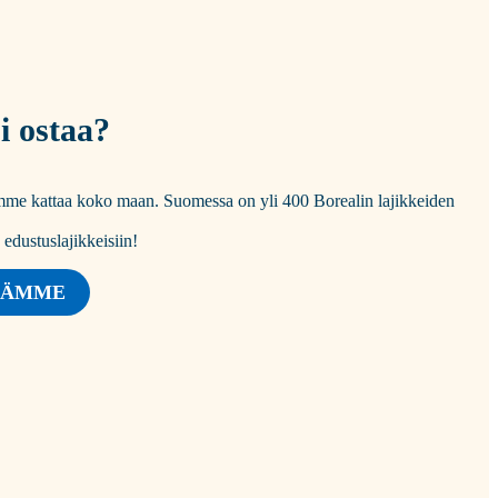
i ostaa?
tomme kattaa koko maan. Suomessa on yli 400 Borealin lajikkeiden
dustuslajikkeisiin!
JÄMME