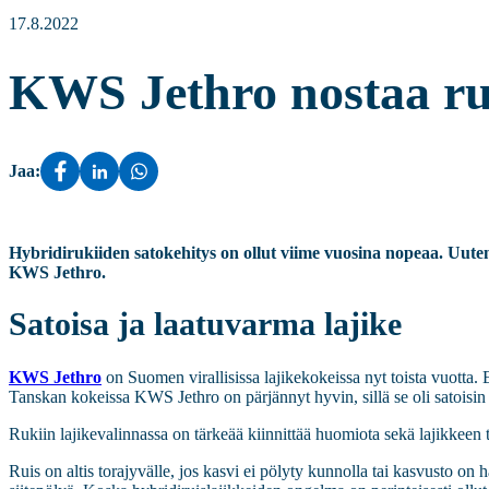
17.8.2022
KWS Jethro nostaa ru
Jaa:
Hybridirukiiden satokehitys on ollut viime vuosina nopeaa. Uute
KWS Jethro.
Satoisa ja laatuvarma lajike
KWS Jethro
on Suomen virallisissa lajikekokeissa nyt toista vuotta
Tanskan kokeissa KWS Jethro on pärjännyt hyvin, sillä se oli satoi
Rukiin lajikevalinnassa on tärkeää kiinnittää huomiota sekä lajikkeen
Ruis on altis torajyvälle, jos kasvi ei pölyty kunnolla tai kasvusto on