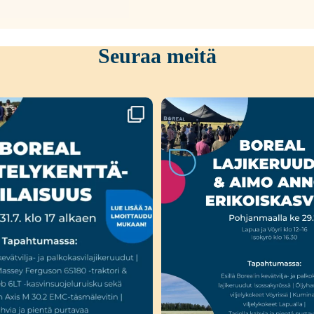
Seuraa meitä
a Liedossa luvassa lajikeuutuuksia,
...
Ensi viikolla Pohjanmaalla tap
Boreal
...
15
0
23
0