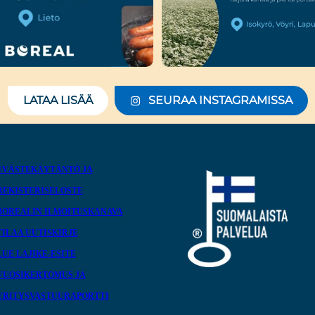
LATAA LISÄÄ
SEURAA INSTAGRAMISSA
EVÄSTEKÄYTÄNTÖ JA
REKISTERISELOSTE
BOREALIN ILMOITUSKANAVA
TILAA UUTISKIRJE
LUE LAJIKE-ESITE
VUOSIKERTOMUS JA
YRITYSVASTUURAPORTTI