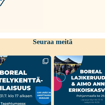
Seuraa meitä
a Liedossa luvassa lajikeuutuuksia,
...
Ensi viikolla Pohjanmaalla tap
Boreal
...
15
0
23
0