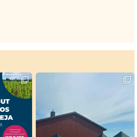
ahtuu!🤩
Viikko täynnä tapahtumia ja mahtavia
...
37
0