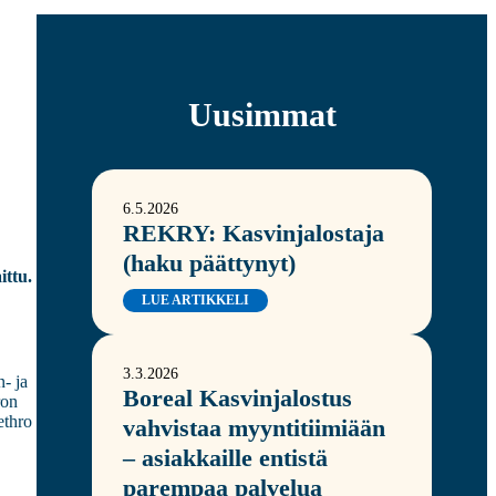
Uusimmat
6.5.2026
REKRY: Kasvinjalostaja
(haku päättynyt)
ittu.
LUE ARTIKKELI
3.3.2026
n- ja
Boreal Kasvinjalostus
ron
ethro
vahvistaa myyntitiimiään
– asiakkaille entistä
parempaa palvelua