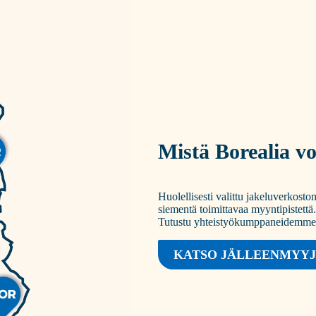
Mistä Borealia vo
Huolellisesti valittu jakeluverkos
siementä toimittavaa myyntipistettä.
Tutustu yhteistyökumppaneidemme e
KATSO JÄLLEENMYY