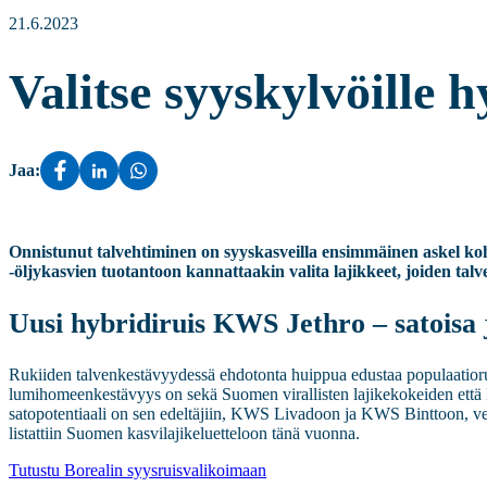
21.6.2023
Valitse syyskylvöille h
Jaa:
Onnistunut talvehtiminen on syyskasveilla ensimmäinen askel kohti
-öljykasvien tuotantoon kannattaakin valita lajikkeet, joiden talv
Uusi hybridiruis KWS Jethro – satoisa 
Rukiiden talvenkestävyydessä ehdotonta huippua edustaa populaatior
lumihomeenkestävyys on sekä Suomen virallisten lajikekokeiden että 
satopotentiaali on sen edeltäjiin, KWS Livadoon ja KWS Binttoon, ver
listattiin Suomen kasvilajikeluetteloon tänä vuonna.
Tutustu Borealin syysruisvalikoimaan