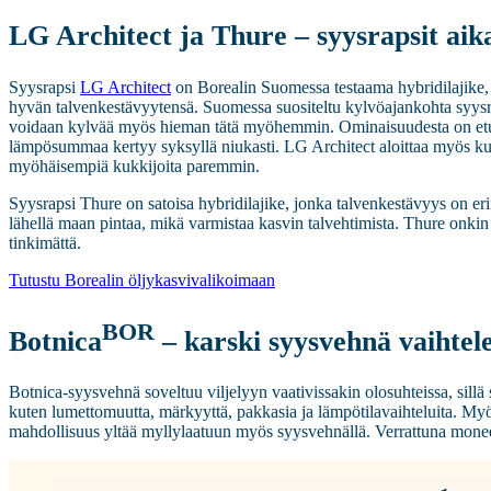
LG Architect ja Thure – syysrapsit ai
Syysrapsi
LG Architect
on Borealin Suomessa testaama hybridilajike, j
hyvän talvenkestävyytensä. Suomessa suositeltu kylvöajankohta syysr
voidaan kylvää myös hieman tätä myöhemmin. Ominaisuudesta on etua v
lämpösummaa kertyy syksyllä niukasti. LG Architect aloittaa myös kuk
myöhäisempiä kukkijoita paremmin.
Syysrapsi Thure on satoisa hybridilajike, jonka talvenkestävyys on e
lähellä maan pintaa, mikä varmistaa kasvin talvehtimista. Thure onkin
tinkimättä.
Tutustu Borealin öljykasvivalikoimaan
BOR
Botnica
– karski syysvehnä vaihtele
Botnica-syysvehnä soveltuu viljelyyn vaativissakin olosuhteissa, sillä 
kuten lumettomuutta, märkyyttä, pakkasia ja lämpötilavaihteluita. My
mahdollisuus yltää myllylaatuun myös syysvehnällä. Verrattuna mone