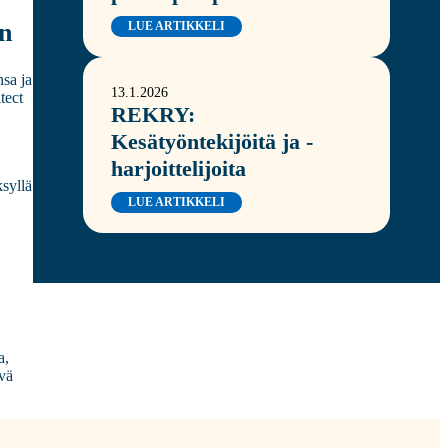
ön
LUE ARTIKKELI
nsa ja
13.1.2026
tect
REKRY:
Kesätyöntekijöitä ja -
harjoittelijoita
syllä
LUE ARTIKKELI
a,
yvä