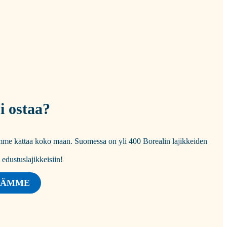
i ostaa?
tomme kattaa koko maan. Suomessa on yli 400 Borealin lajikkeiden
dustuslajikkeisiin!
JÄMME