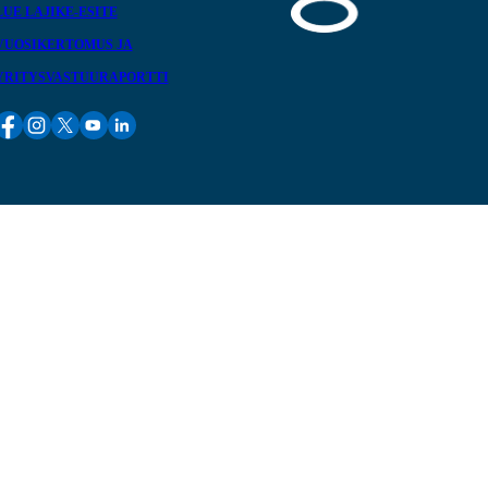
LUE LAJIKE-ESITE
VUOSIKERTOMUS JA
YRITYSVASTUURAPORTTI