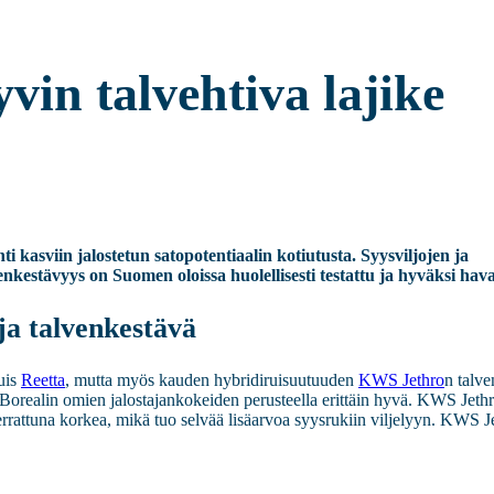
yvin talvehtiva lajike
 kasviin jalostetun satopotentiaalin kotiutusta. Syysviljojen ja
enkestävyys on Suomen oloissa huolellisesti testattu ja hyväksi hava
ja talvenkestävä
uis
Reetta
, mutta myös kauden hybridiruisuutuuden
KWS Jethro
n talve
Borealin omien jalostajankokeiden perusteella erittäin hyvä. KWS Jeth
rattuna korkea, mikä tuo selvää lisäarvoa syysrukiin viljelyyn. KWS J