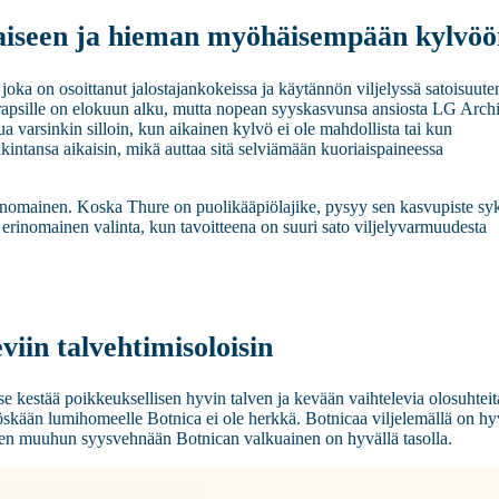
kaiseen ja hieman myöhäisempään kylvö
oka on osoittanut jalostajankokeissa ja käytännön viljelyssä satoisuute
apsille on elokuun alku, mutta nopean syyskasvunsa ansiosta LG Archi
arsinkin silloin, kun aikainen kylvö ei ole mahdollista tai kun
intansa aikaisin, mikä auttaa sitä selviämään kuoriaispaineessa
rinomainen. Koska Thure on puolikääpiölajike, pysyy sen kasvupiste syk
 erinomainen valinta, kun tavoitteena on suuri sato viljelyvarmuudesta
viin talvehtimisoloisin
se kestää poikkeuksellisen hyvin talven ja kevään vaihtelevia olosuhteit
öskään lumihomeelle Botnica ei ole herkkä. Botnicaa viljelemällä on h
en muuhun syysvehnään Botnican valkuainen on hyvällä tasolla.