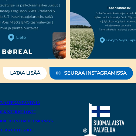
LATAA LISÄÄ
SEURAA INSTAGRAMISSA
EVÄSTEKÄYTÄNTÖ JA
REKISTERISELOSTE
BOREALIN ILMOITUSKANAVA
TILAA UUTISKIRJE