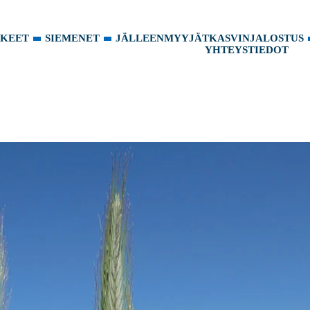
KKEET
SIEMENET
JÄLLEENMYYJÄT
KASVINJALOSTUS
YHTEYSTIEDOT