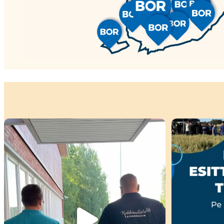
Kiitokset viime viikon peltopäivillemme
...
🌾 Perjantain
35
0