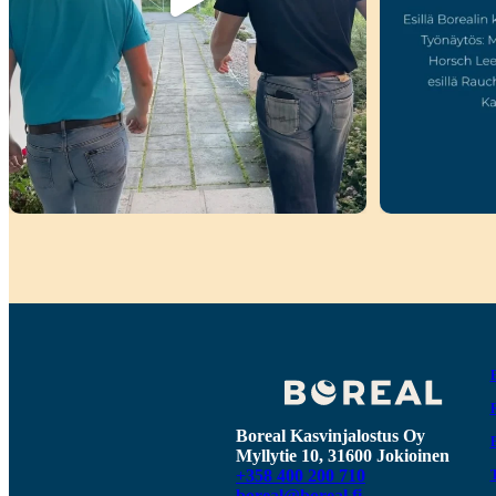
Boreal Kasvinjalostus Oy
Myllytie 10, 31600 Jokioinen
+358 400 200 710
boreal@boreal.fi