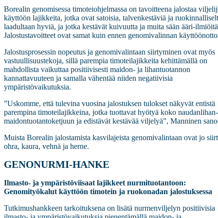
Borealin genomisessa timoteiohjelmassa on tavoitteena jalostaa viljeli
käyttöön lajikkeita, jotka ovat satoisia, talvenkestäviä ja ruokinnallisel
laadultaan hyviä, ja jotka kestävät kuivuutta ja muita sään ääri-ilmiöitä
Jalostustavoitteet ovat samat kuin ennen genomivalinnan käyttöönotto
Jalostusprosessin nopeutus ja genomivalintaan siirtyminen ovat myös
vastuullisuustekoja, sillä parempia timoteilajikkeita kehittämällä on
mahdollista vaikuttaa positiivisesti maidon- ja lihantuotannon
kannattavuuteen ja samalla vähentää niiden negatiivisia
ympäristövaikutuksia.
”Uskomme, että tulevina vuosina jalostuksen tulokset näkyvät entistä
parempina timoteilajikkeina, jotka tuottavat hyötyä koko naudanlihan-
maidontuotantoketjuun ja edistävät kestävää viljelyä”, Manninen sano
Muista Borealin jalostamista kasvilajeista genomivalintaan ovat jo siir
ohra, kaura, vehnä ja herne.
GENONURMI-HANKE
Ilmasto- ja ympäristöviisaat lajikkeet nurmituotantoon:
Genomityökalut käyttöön timotein ja ruokonadan jalostuksessa
Tutkimushankkeen tarkoituksena on lisätä nurmenviljelyn positiivisia
ilmasto- ja ympäristövaikutuksia pienentämällä maidon- ja