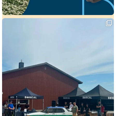
Viikko täynnä tapahtumia ja mahtavia
...
37
0