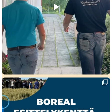
🌾 Perjantaina Liedossa luvassa lajikeuutuuksia,
...
15
0