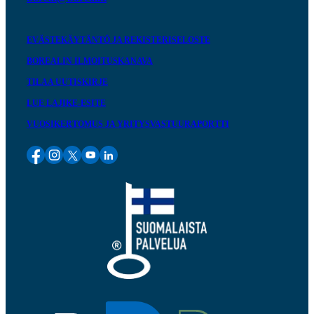
EVÄSTEKÄYTÄNTÖ JA REKISTERISELOSTE
BOREALIN ILMOITUSKANAVA
TILAA UUTISKIRJE
LUE LAJIKE-ESITE
VUOSIKERTOMUS JA YRITYSVASTUURAPORTTI