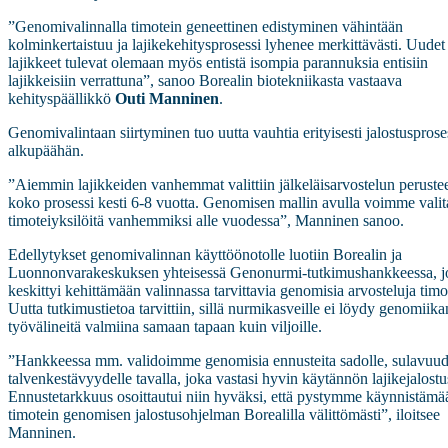
”Genomivalinnalla timotein geneettinen edistyminen vähintään
kolminkertaistuu ja lajikekehitysprosessi lyhenee merkittävästi. Uudet
lajikkeet tulevat olemaan myös entistä isompia parannuksia entisiin
lajikkeisiin verrattuna”, sanoo Borealin biotekniikasta vastaava
kehityspäällikkö
Outi Manninen
.
Genomivalintaan siirtyminen tuo uutta vauhtia erityisesti jalostusprose
alkupäähän.
”Aiemmin lajikkeiden vanhemmat valittiin jälkeläisarvostelun perustee
koko prosessi kesti 6-8 vuotta. Genomisen mallin avulla voimme valit
timoteiyksilöitä vanhemmiksi alle vuodessa”, Manninen sanoo.
Edellytykset genomivalinnan käyttöönotolle luotiin Borealin ja
Luonnonvarakeskuksen yhteisessä Genonurmi-tutkimushankkeessa, j
keskittyi kehittämään valinnassa tarvittavia genomisia arvosteluja timot
Uutta tutkimustietoa tarvittiin, sillä nurmikasveille ei löydy genomiika
työvälineitä valmiina samaan tapaan kuin viljoille.
”Hankkeessa mm. validoimme genomisia ennusteita sadolle, sulavuude
talvenkestävyydelle tavalla, joka vastasi hyvin käytännön lajikejalostu
Ennustetarkkuus osoittautui niin hyväksi, että pystymme käynnistämä
timotein genomisen jalostusohjelman Borealilla välittömästi”, iloitsee
Manninen.