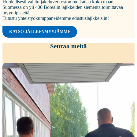
Huolellisesti valittu jakeluverkostomme kattaa koko maan.
Suomessa on yli 400 Borealin lajikkeiden siementä toimittavaa
myyntipistettä.
Tutustu yhteistyökumppaneidemme edustuslajikkeisiin!
KATSO JÄLLEENMYYJÄMME
Seuraa meitä
Kiitokset viime viikon peltopäivillemme
...
34
0