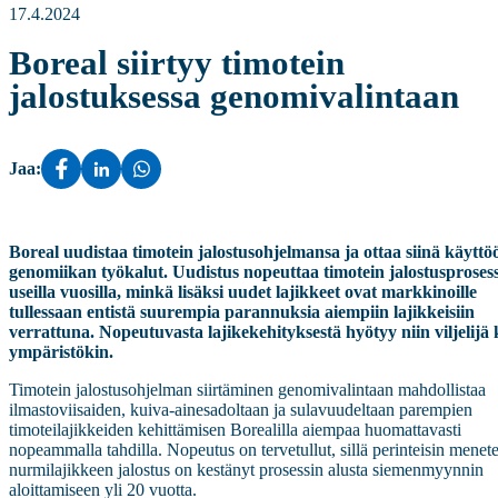
17.4.2024
Boreal siirtyy timotein
jalostuksessa genomivalintaan
Jaa:
Boreal uudistaa timotein jalostusohjelmansa ja ottaa siinä käyttö
genomiikan työkalut. Uudistus nopeuttaa timotein jalostusproses
useilla vuosilla, minkä lisäksi uudet lajikkeet ovat markkinoille
tullessaan entistä suurempia parannuksia aiempiin lajikkeisiin
verrattuna. Nopeutuvasta lajikekehityksestä hyötyy niin viljelijä
ympäristökin.
Timotein jalostusohjelman siirtäminen genomivalintaan mahdollistaa
ilmastoviisaiden, kuiva-ainesadoltaan ja sulavuudeltaan parempien
timoteilajikkeiden kehittämisen Borealilla aiempaa huomattavasti
nopeammalla tahdilla. Nopeutus on tervetullut, sillä perinteisin menet
nurmilajikkeen jalostus on kestänyt prosessin alusta siemenmyynnin
aloittamiseen yli 20 vuotta.