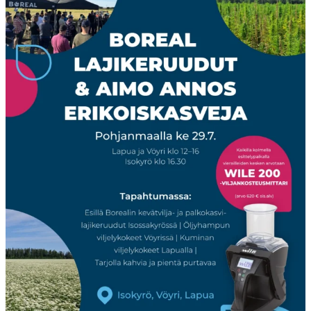
Boreal
...
23
0