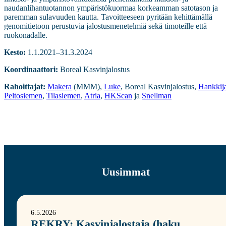
naudanlihantuotannon ympäristökuormaa korkeamman satotason ja
paremman sulavuuden kautta. Tavoitteeseen pyritään kehittämällä
genomitietoon perustuvia jalostusmenetelmiä sekä timoteille että
ruokonadalle.
Kesto:
1.1.2021–31.3.2024
Koordinaattori:
Boreal Kasvinjalostus
Rahoittajat:
Makera
(MMM),
Luke
, Boreal Kasvinjalostus,
Hankkij
Peltosiemen
,
Tilasiemen
,
Atria
,
HKScan
ja
Snellman
Uusimmat
6.5.2026
REKRY: Kasvinjalostaja (haku