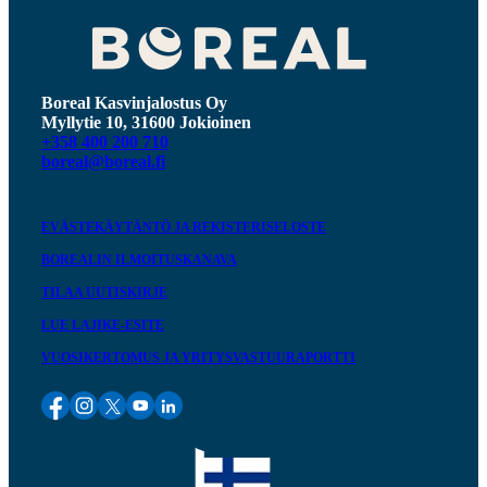
Boreal Kasvinjalostus Oy
Myllytie 10, 31600 Jokioinen
+358 400 200 710
boreal@boreal.fi
EVÄSTEKÄYTÄNTÖ JA REKISTERISELOSTE
BOREALIN ILMOITUSKANAVA
TILAA UUTISKIRJE
LUE LAJIKE-ESITE
VUOSIKERTOMUS JA YRITYSVASTUURAPORTTI