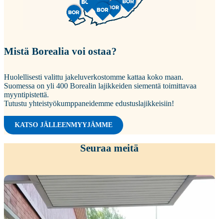
Mistä Borealia voi ostaa?
Huolellisesti valittu jakeluverkostomme kattaa koko maan.
Suomessa on yli 400 Borealin lajikkeiden siementä toimittavaa
myyntipistettä.
Tutustu yhteistyökumppaneidemme edustuslajikkeisiin!
KATSO JÄLLEENMYYJÄMME
Seuraa meitä
Kiitokset viime viikon peltopäivillemme
...
35
0