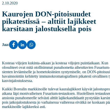
2.10.2020
Kaurojen DON-pitoisuudet
pikatestissä – alttiit lajikkeet
karsitaan jalostuksella pois
Jaa:
Kosteaa viljojen kukinta-aikaan ja kosteaa viljojen puintiaikaan. Kun
olosuhteet ovat mitä otollisimmat punahometta aiheuttavien Fusarium-
sienten leviämiselle ja hometoksiinien syntymiselle, on DON-pitoisuu
havainnointiin kehitetty immunokromatografinen pikatesti oivallinen 
kasvinjalostuksessa.
Kaikki Borealin markkinoille tulevat kauralajikkeet käyvät jalostuspro
aikana läpi monivaiheisen Fusarium-testauksen. Huolellisen testaukse
ansiosta punahomeelle selvästi alttiit lajikekandidaatit pystytään kars
pois jatkojalostuksesta jo varhaisessa vaiheessa eivätkä ne koskaan pä
markkinoille lajikkeeksi asti.