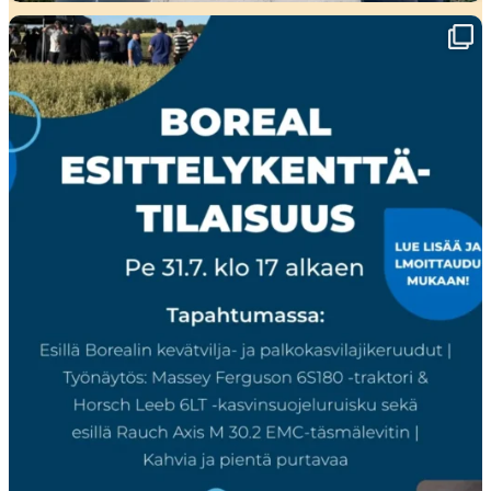
🌾 Perjantaina Liedossa luvassa lajikeuutuuksia,
...
15
0