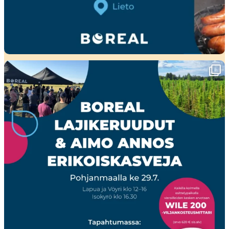
Ensi viikolla Pohjanmaalla tapahtuu!🤩
Boreal
...
23
0