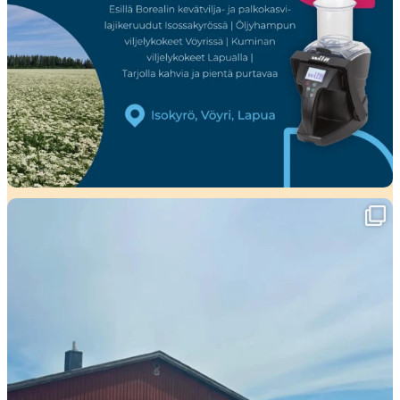
Viikko täynnä tapahtumia ja mahtavia
...
37
0