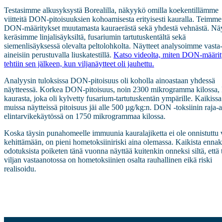
Testasimme alkusyksystä Borealilla, näkyykö omilla koekentillämme
viitteitä DON-pitoisuuksien kohoamisesta erityisesti kauralla. Teimme
DON-määritykset muutamasta kauraerästä sekä yhdestä vehnästä. Näy
keräsimme linjalisäyksiltä, fusariumin tartutuskentältä sekä
siemenlisäyksessä olevalta peltolohkolta. Näytteet analysoimme vasta
aineisiin perustuvalla liuskatestillä.
Katso videolta, miten DON-määrit
tehtiin sen jälkeen, kun viljanäytteet oli jauhettu.
Analyysin tuloksissa DON-pitoisuus oli koholla ainoastaan yhdessä
näytteessä. Korkea DON-pitoisuus, noin 2300 mikrogramma kilossa, 
kaurasta, joka oli kylvetty fusarium-tartutuskentän ympärille. Kaikissa
muissa näytteissä pitoisuus jäi alle 500 µg/kg:n. DON -toksiinin raja-
elintarvikekäytössä on 1750 mikrogrammaa kilossa.
Koska täysin punahomeelle immuunia kauralajiketta ei ole onnistuttu 
kehittämään, on pieni hometoksiiniriski aina olemassa. Kaikista enna
odotuksista poiketen tänä vuonna näyttää kuitenkin onneksi siltä, että 
viljan vastaanotossa on hometoksiinien osalta rauhallinen eikä riski
realisoidu.