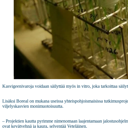
Kasvigeenivaroja voidaan säilyttää myös in vitro, joka tarkoittaa säily
Lisäksi Boreal on mukana useissa yhteispohjoismaisissa tutkimusproje
viljelyskasvien monimuotoisuutta.
– Projektien kautta pyrimme nimenomaan laajentamaan jalostusohjelm
ovat kevätvehnä ja kaura, selventää Veteläinen.