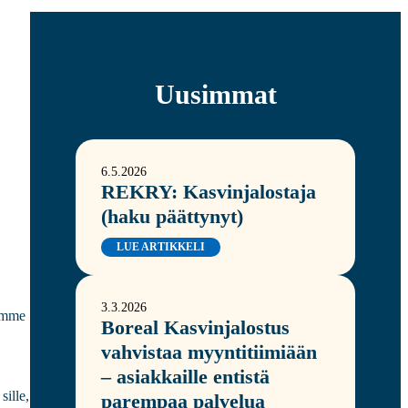
Uusimmat
6.5.2026
REKRY: Kasvinjalostaja
(haku päättynyt)
LUE ARTIKKELI
3.3.2026
 emme
Boreal Kasvinjalostus
vahvistaa myyntitiimiään
– asiakkaille entistä
sille,
parempaa palvelua