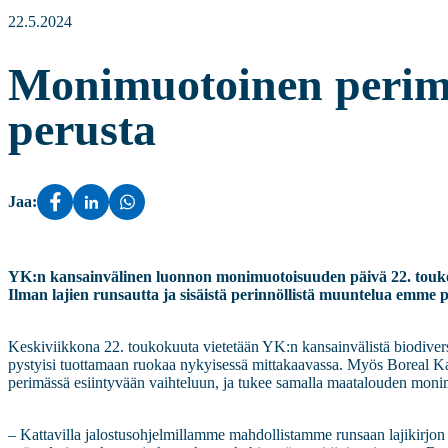
22.5.2024
Monimuotoinen perim
perusta
Jaa:
YK:n kansainvälinen luonnon monimuotoisuuden päivä 22. toukok
Ilman lajien runsautta ja sisäistä perinnöllistä muuntelua emme
Keskiviikkona 22. toukokuuta vietetään YK:n kansainvälistä biodivers
pystyisi tuottamaan ruokaa nykyisessä mittakaavassa. Myös Boreal K
perimässä esiintyvään vaihteluun, ja tukee samalla maatalouden moni
– Kattavilla jalostusohjelmillamme mahdollistamme runsaan lajikirjon 