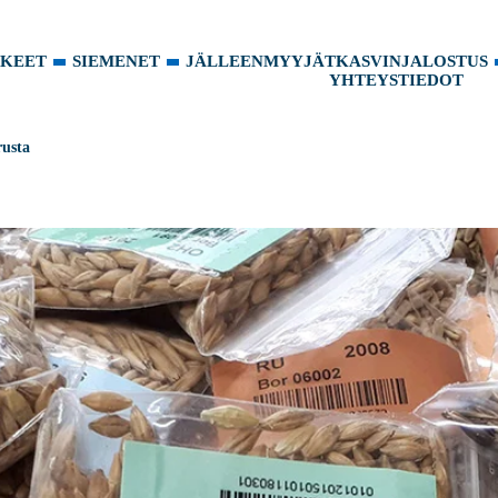
KKEET
SIEMENET
JÄLLEENMYYJÄT
KASVINJALOSTUS
YHTEYSTIEDOT
usta