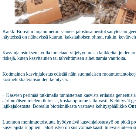
Kaikki Borealin linjanumeron saaneet jalostusaineistot säilytetään ge
näytteissä on nähtävissä kauran, kaksitahoisen ohran, rukiin, kevätveh
Kasvinjalostuksen avulla tuotetaan viljelyyn uusia lajikkeita, joiden 
riskejä, kuten kasvitautien tai talvehtimisen aiheuttamia vaurioita.
Kotimainen kasvinjalostus edistää näin suomalaisen ruoantuotantoketj
kosmetiikkateollisuuden kehitystä.
– Kasvien perimää tutkimalla tunnistetaan kasvista erilaisia geneettisiä
äärimmäisen mielenkiintoista, koska opimme jatkuvasti. Kehittyvät g
lajikejalostusta, Borealin biotekniikasta vastaava kehityspäällikkö
Out
Luonnon monimuotoisuutta hyödyntävä kasvinjalostustyö on pitkä prose
kasvilajista riippuen. Jalostustyö on siis voimakkaasti tulevaisuuteen 