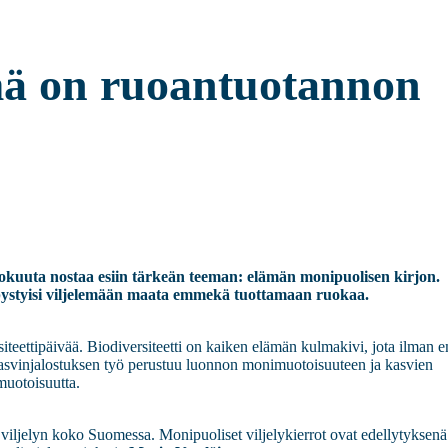
ä on ruoantuotannon
uuta nostaa esiin tärkeän teeman: elämän monipuolisen kirjon.
 pystyisi viljelemään maata emmekä tuottamaan ruokaa.
iteettipäivää. Biodiversiteetti on kaiken elämän kulmakivi, jota ilman
asvinjalostuksen työ perustuu luonnon monimuotoisuuteen ja kasvien
muotoisuutta.
viljelyn koko Suomessa. Monipuoliset viljelykierrot ovat edellytyksenä 