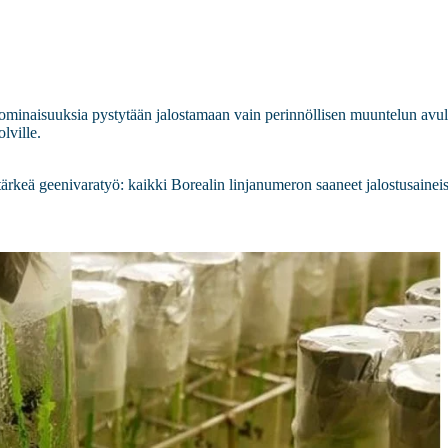
 ominaisuuksia pystytään jalostamaan vain perinnöllisen muuntelun avul
lville.
tärkeä geenivaratyö: kaikki Borealin linjanumeron saaneet jalostusaineis