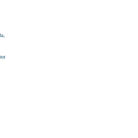
la,
tot