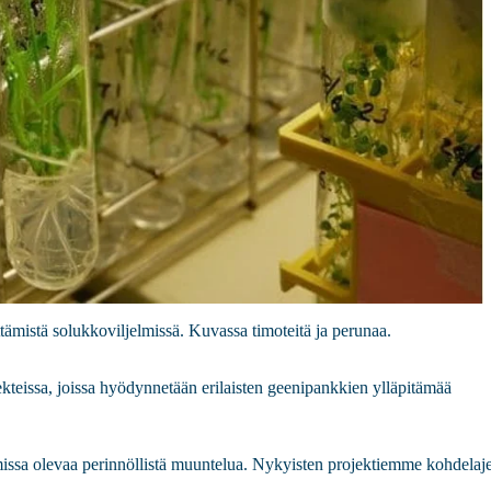
ttämistä solukkoviljelmissä. Kuvassa timoteitä ja perunaa.
kteissa, joissa hyödynnetään erilaisten geenipankkien ylläpitämää
issa olevaa perinnöllistä muuntelua. Nykyisten projektiemme kohdelaj