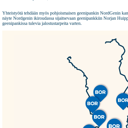
Yhteistyötä tehdään myös pohjoismaisen geenipankin NordGenin kanssa.
näyte Nordgenin ikiroudassa sijaitsevaan geenipankkiin Norjan Huippiv
geenipankissa tulevia jalostustarpeita varten.