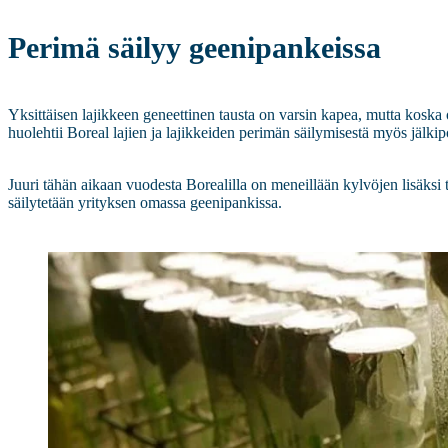
Perimä säilyy geenipankeissa
Yksittäisen lajikkeen geneettinen tausta on varsin kapea, mutta koska
huolehtii Boreal lajien ja lajikkeiden perimän säilymisestä myös jälkipo
Juuri tähän aikaan vuodesta Borealilla on meneillään kylvöjen lisäksi 
säilytetään yrityksen omassa geenipankissa.