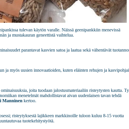
enipankissa tulevan käytön varalle. Näissä geenipankkiin menevissä
nän ja mustakauran geneettistä vaihtelua.
ominaisuudet parantavat kasvien satoa ja laatua sekä vähentävät tuotanno
un ja myös uusien innovaatioiden, kuten eläinten rehujen ja kasvipohja
 ominaisuuksia, joita tuodaan jalostusmateriaaliin risteytysten kautta. T
enomiikan menetelmät mahdollistavat aivan uudenlaisen tavan tehdä
i Manninen
kertoo.
ssi; risteytyksestä lajikkeen markkinoille tuloon kuluu 8-15 vuotta
suuntautuvaa tuotekehitystyötä.