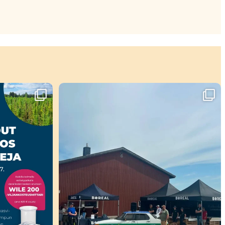
ahtuu!🤩
Viikko täynnä tapahtumia ja mahtavia
...
37
0