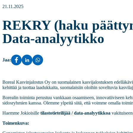
21.11.2025
REKRY (haku päättynyt)
Data-analyytikko
Jaa:
Boreal Kasvinjalostus Oy on suomalainen kasvijalostuksen edelläkävi
kehittää ja tuottaa laadukkaita, suomalaisiin oloihin soveltuvia kasvil
Borealin toiminta perustuu vankkaan osaamiseen, innovatiiviseen kehit
sidosryhmien kanssa. Olemme ylpeitä siitä, että voimme omalla toimi
Haemme Jokioisille
tilastotieteilijää / data-analyytikkoa
vakituiseen
Toimenkuva: