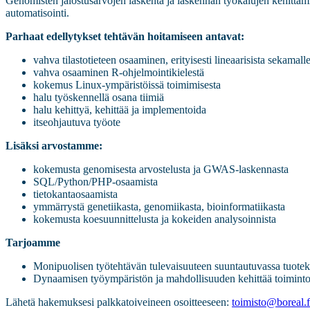
Genomisten jalostusarvojen laskenta ja laskennan työkalujen kehittä
automatisointi.
Parhaat edellytykset tehtävän hoitamiseen antavat:
vahva tilastotieteen osaaminen, erityisesti lineaarisista sekamall
vahva osaaminen R-ohjelmointikielestä
kokemus Linux-ympäristöissä toimimisesta
halu työskennellä osana tiimiä
halu kehittyä, kehittää ja implementoida
itseohjautuva työote
Lisäksi arvostamme:
kokemusta genomisesta arvostelusta ja GWAS-laskennasta
SQL/Python/PHP-osaamista
tietokantaosaamista
ymmärrystä genetiikasta, genomiikasta, bioinformatiikasta
kokemusta koesuunnittelusta ja kokeiden analysoinnista
Tarjoamme
Monipuolisen työtehtävän tulevaisuuteen suuntautuvassa tuotek
Dynaamisen työympäristön ja mahdollisuuden kehittää toiminto
Lähetä hakemuksesi palkkatoiveineen osoitteeseen:
toimisto@boreal.f