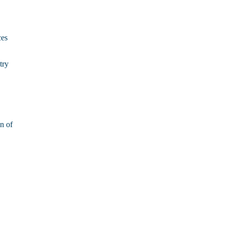
ces
try
n of