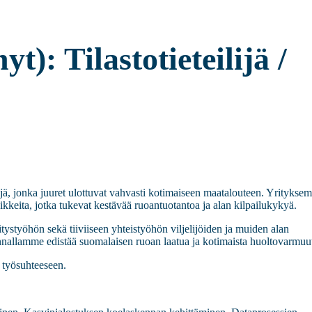
: Tilastotieteilijä /
jä, jonka juuret ulottuvat vahvasti kotimaiseen maatalouteen. Yritykse
ajikkeita, jotka tukevat kestävää ruoantuotantoa ja alan kilpailukykyä.
ystyöhön sekä tiiviiseen yhteistyöhön viljelijöiden ja muiden alan
nnallamme edistää suomalaisen ruoan laatua ja kotimaista huoltovarmuu
 työsuhteeseen.