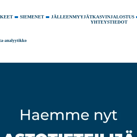
KKEET
SIEMENET
JÄLLEENMYYJÄT
KASVINJALOSTUS
YHTEYSTIEDOT
ta-analyytikko