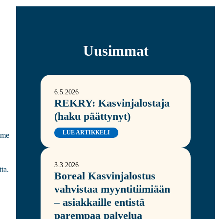
Uusimmat
6.5.2026
REKRY: Kasvinjalostaja
(haku päättynyt)
LUE ARTIKKELI
mme
3.3.2026
tta.
Boreal Kasvinjalostus
vahvistaa myyntitiimiään
– asiakkaille entistä
parempaa palvelua