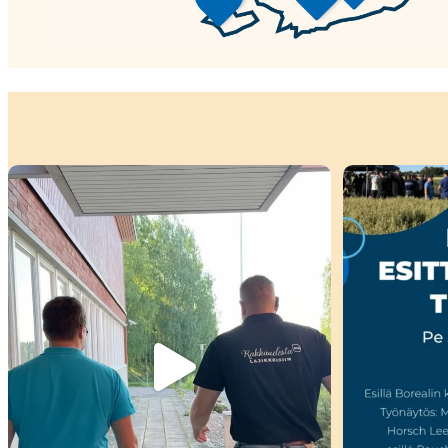
Kiitokset viime viikon peltopäivillemme
...
🌾 Perjantain
34
0