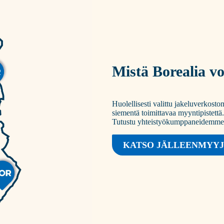
Mistä Borealia vo
Huolellisesti valittu jakeluverkos
siementä toimittavaa myyntipistettä.
Tutustu yhteistyökumppaneidemme e
KATSO JÄLLEENMYY