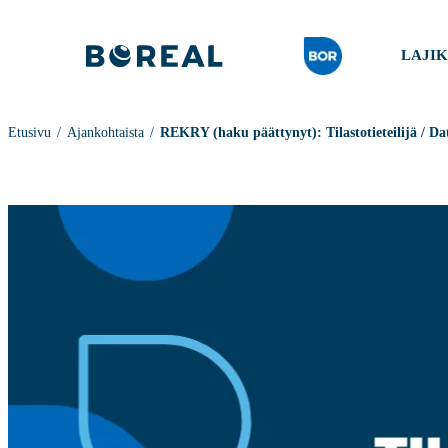
LAJI
Etusivu
Ajankohtaista
REKRY (haku päättynyt): Tilastotieteilijä / Da