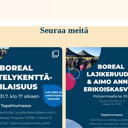
Seuraa meitä
a Liedossa luvassa lajikeuutuuksia,
...
Ensi viikolla Pohjanmaalla tap
Boreal
...
15
0
23
0