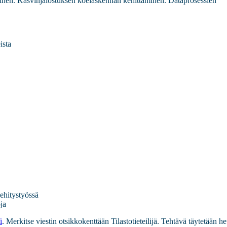
minen. Kasvinjalostuksen koelaskennan kehittäminen. Dataprosessien
eista
ehitystyössä
ja
i
. Merkitse viestin otsikkokenttään Tilastotieteilijä. Tehtävä täytetään he