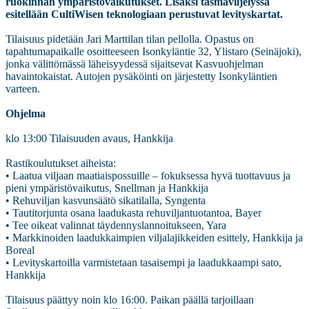
ruokinnan ympäristövaikutukset. Lisäksi täsmäviljelyssä
esitellään CultiWisen teknologiaan perustuvat levityskartat.
Tilaisuus pidetään Jari Marttilan tilan pellolla. Opastus on
tapahtumapaikalle osoitteeseen Isonkyläntie 32, Ylistaro (Seinäjoki),
jonka välittömässä läheisyydessä sijaitsevat Kasvuohjelman
havaintokaistat. Autojen pysäköinti on järjestetty Isonkyläntien
varteen.
Ohjelma
klo 13:00 Tilaisuuden avaus, Hankkija
Rastikoulutukset aiheista:
• Laatua viljaan maatiaispossuille – fokuksessa hyvä tuottavuus ja
pieni ympäristövaikutus, Snellman ja Hankkija
• Rehuviljan kasvunsäätö sikatilalla, Syngenta
• Tautitorjunta osana laadukasta rehuviljantuotantoa, Bayer
• Tee oikeat valinnat täydennyslannoitukseen, Yara
• Markkinoiden laadukkaimpien viljalajikkeiden esittely, Hankkija ja
Boreal
• Levityskartoilla varmistetaan tasaisempi ja laadukkaampi sato,
Hankkija
Tilaisuus päättyy noin klo 16:00. Paikan päällä tarjoillaan