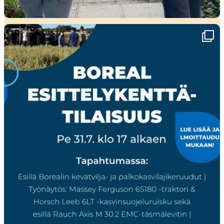
🌾 Perjantaina Liedossa luvassa lajikeuutuuksia,
...
15
0