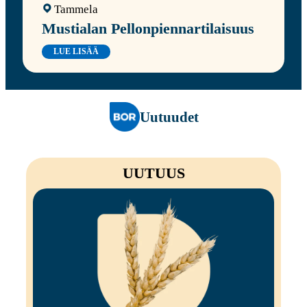
Tammela
Mustialan Pellonpiennartilaisuus
LUE LISÄÄ
Uutuudet
UUTUUS