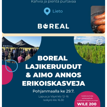
Ensi viikolla Pohjanmaalla tapahtuu!🤩
Boreal
...
23
0