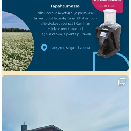
Viikko täynnä tapahtumia ja mahtavia
...
37
0