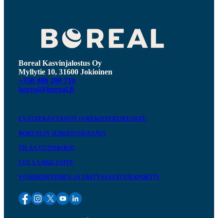
Boreal Kasvinjalostus Oy
Myllytie 10, 31600 Jokioinen
+358 400 200 710
boreal@boreal.fi
EVÄSTEKÄYTÄNTÖ JA REKISTERISELOSTE
BOREALIN ILMOITUSKANAVA
TILAA UUTISKIRJE
LUE LAJIKE-ESITE
VUOSIKERTOMUS JA YRITYSVASTUURAPORTTI