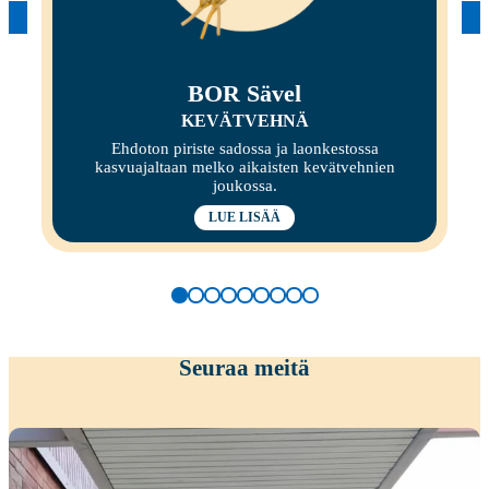
BOR Sävel
KEVÄTVEHNÄ
Ehdoton piriste sadossa ja laonkestossa
kasvuajaltaan melko aikaisten kevätvehnien
joukossa.
LUE LISÄÄ
Seuraa meitä
Kiitokset viime viikon peltopäivillemme
...