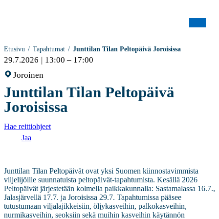
Etusivu
Tapahtumat
Junttilan Tilan Peltopäivä Joroisissa
29.7.2026
13:00 – 17:00
Joroinen
Junttilan Tilan Peltopäivä
Joroisissa
Hae reittiohjeet
Jaa
Junttilan Tilan Peltopäivät ovat yksi Suomen kiinnostavimmista
viljelijöille suunnatuista peltopäivät-tapahtumista. Kesällä 2026
Peltopäivät järjestetään kolmella paikkakunnalla: Sastamalassa 16.7.,
Jalasjärvellä 17.7. ja Joroisissa 29.7. Tapahtumissa pääsee
tutustumaan viljalajikkeisiin, öljykasveihin, palkokasveihin,
nurmikasveihin, seoksiin sekä muihin kasveihin käytännön