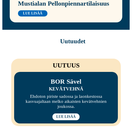
Mustialan Pellonpiennartilaisuus
LUE LISÄÄ
Uutuudet
UUTUUS
BOR Sävel
KEVÄTVEHNÄ
Ehdoton piriste sadossa ja laonkestossa
kasvuajaltaan melko aikaisten kevätvehnien
joukossa.
LUE LISÄÄ