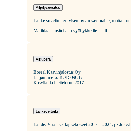
Viljelysuositus
Lajike soveltuu erityisen hyvin savimaille, mutta tuo
Matildaa suositellaan vyöhykkeille I – III.
Alkuperä
Boreal Kasvinjalostus Oy
Linjanumero: BOR 09035
Kasvilajikeluetteloon: 2017
Lajikevertailu
Lähde: Viralliset lajikekokeet 2017 – 2024, px.luke.fi