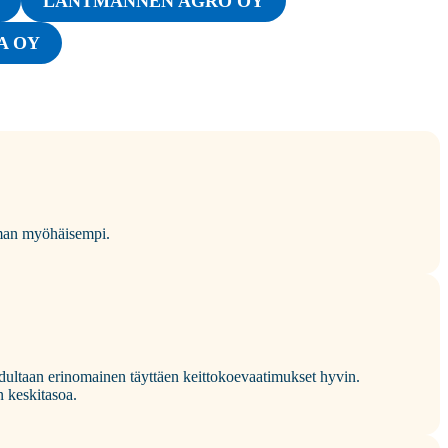
LANTMÄNNEN AGRO OY
A OY
eman myöhäisempi.
adultaan erinomainen täyttäen keittokoevaatimukset hyvin.
n keskitasoa.