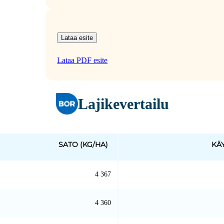
Lataa esite
Lataa PDF esite
Lajikevertailu
SATO (KG/HA)
KÄ
4 367
4 360