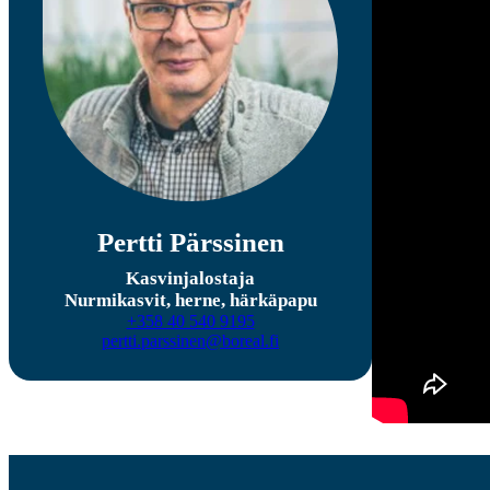
Pertti Pärssinen
Kasvinjalostaja
Nurmikasvit, herne, härkäpapu
+358 40 540 9195
pertti.parssinen@boreal.fi