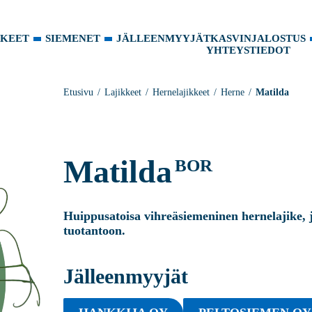
KKEET
SIEMENET
JÄLLEENMYYJÄT
KASVINJALOSTUS
YHTEYSTIEDOT
Etusivu
Lajikkeet
Hernelajikkeet
Herne
Matilda
Matilda
BOR
Huippusatoisa vihreäsiemeninen hernelajike, 
tuotantoon.
Jälleenmyyjät