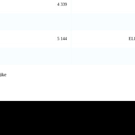
4 339
5 144
EL
jike