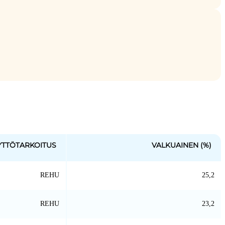
YTTÖTARKOITUS
VALKUAINEN (%)
REHU
25,2
REHU
23,2