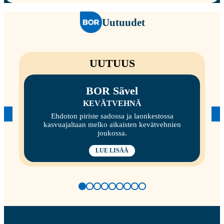
Uutuudet
UUTUUS
BOR Sävel
KEVÄTVEHNÄ
Ehdoton piriste sadossa ja laonkestossa
kasvuajaltaan melko aikaisten kevätvehnien
joukossa.
LUE LISÄÄ