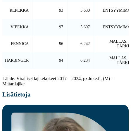
REPEKKA
93
5 630
ENTSYYMIMA
VIPEKKA
97
5 697
ENTSYYMIMA
MALLAS, 
FENNICA
96
6 242
TÄRKK
MALLAS, 
HARBINGER
94
6 234
TÄRKK
Lähde: Viralliset lajikekokeet 2017 – 2024, px.luke.fi, (M) =
Mittarilajike
Lisätietoja