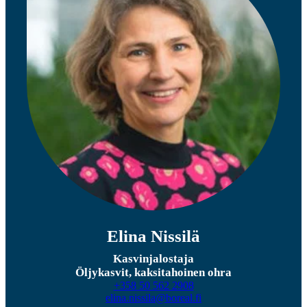
Elina Nissilä
Kasvinjalostaja
Öljykasvit, kaksitahoinen ohra
+358 50 562 2908
elina.nissila@boreal.fi