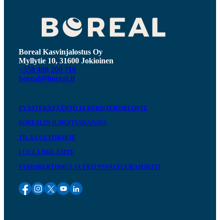
Boreal Kasvinjalostus Oy
Myllytie 10, 31600 Jokioinen
+358 400 200 710
boreal@boreal.fi
EVÄSTEKÄYTÄNTÖ JA REKISTERISELOSTE
BOREALIN ILMOITUSKANAVA
TILAA UUTISKIRJE
LUE LAJIKE-ESITE
VUOSIKERTOMUS JA YRITYSVASTUURAPORTTI