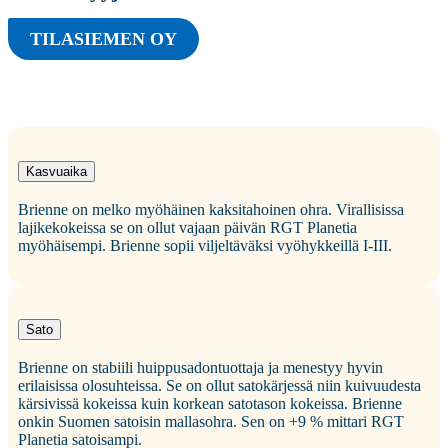
TILASIEMEN OY
Kasvuaika
Brienne on melko myöhäinen kaksitahoinen ohra. Virallisissa
lajikekokeissa se on ollut vajaan päivän RGT Planetia
myöhäisempi. Brienne sopii viljeltäväksi vyöhykkeillä I-III.
Sato
Brienne on stabiili huippusadontuottaja ja menestyy hyvin
erilaisissa olosuhteissa. Se on ollut satokärjessä niin kuivuudesta
kärsivissä kokeissa kuin korkean satotason kokeissa. Brienne
onkin Suomen satoisin mallasohra. Sen on +9 % mittari RGT
Planetia satoisampi.