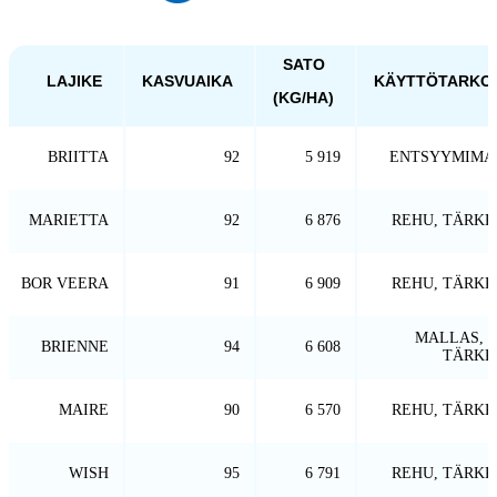
SATO
LAJIKE
KASVUAIKA
KÄYTTÖTARKO
(KG/HA)
BRIITTA
92
5 919
ENTSYYMIMA
MARIETTA
92
6 876
REHU, TÄRKK
BOR VEERA
91
6 909
REHU, TÄRKK
MALLAS, 
BRIENNE
94
6 608
TÄRKK
MAIRE
90
6 570
REHU, TÄRKK
WISH
95
6 791
REHU, TÄRKK