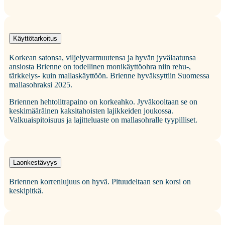
Käyttötarkoitus
Korkean satonsa, viljelyvarmuutensa ja hyvän jyvälaatunsa
ansiosta Brienne on todellinen monikäyttöohra niin rehu-,
tärkkelys- kuin mallaskäyttöön. Brienne hyväksyttiin Suomessa
mallasohraksi 2025.
Briennen hehtolitrapaino on korkeahko. Jyväkooltaan se on
keskimääräinen kaksitahoisten lajikkeiden joukossa.
Valkuaispitoisuus ja lajitteluaste on mallasohralle tyypilliset.
Laonkestävyys
Briennen korrenlujuus on hyvä. Pituudeltaan sen korsi on
keskipitkä.