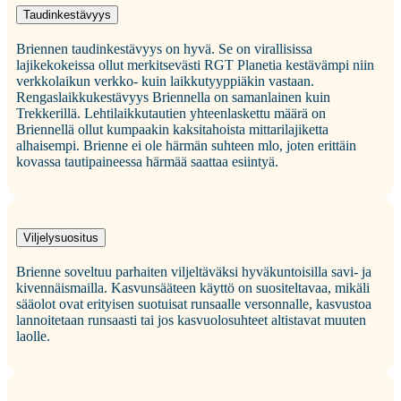
Taudinkestävyys
Briennen taudinkestävyys on hyvä. Se on virallisissa
lajikekokeissa ollut merkitsevästi RGT Planetia kestävämpi niin
verkkolaikun verkko- kuin laikkutyyppiäkin vastaan.
Rengaslaikkukestävyys Briennella on samanlainen kuin
Trekkerillä. Lehtilaikkutautien yhteenlaskettu määrä on
Briennellä ollut kumpaakin kaksitahoista mittarilajiketta
alhaisempi. Brienne ei ole härmän suhteen mlo, joten erittäin
kovassa tautipaineessa härmää saattaa esiintyä.
Viljelysuositus
Brienne soveltuu parhaiten viljeltäväksi hyväkuntoisilla savi- ja
kivennäismailla. Kasvunsääteen käyttö on suositeltavaa, mikäli
sääolot ovat erityisen suotuisat runsaalle versonnalle, kasvustoa
lannoitetaan runsaasti tai jos kasvuolosuhteet altistavat muuten
laolle.