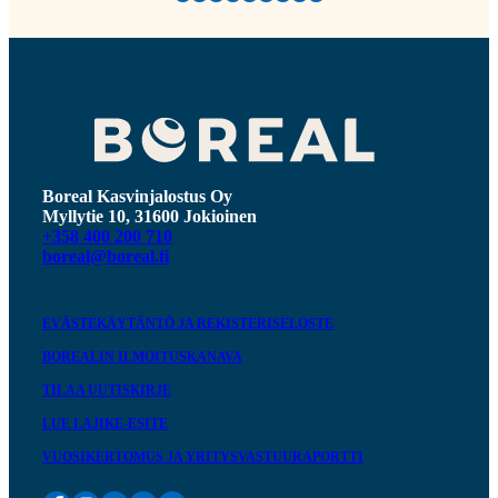
Boreal Kasvinjalostus Oy
Myllytie 10, 31600 Jokioinen
+358 400 200 710
boreal@boreal.fi
EVÄSTEKÄYTÄNTÖ JA REKISTERISELOSTE
BOREALIN ILMOITUSKANAVA
TILAA UUTISKIRJE
LUE LAJIKE-ESITE
VUOSIKERTOMUS JA YRITYSVASTUURAPORTTI