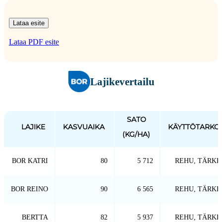
Lataa esite
Lataa PDF esite
Lajikevertailu
SATO
LAJIKE
KASVUAIKA
KÄYTTÖTARKO
(KG/HA)
BOR KATRI
80
5 712
REHU, TÄRKK
BOR REINO
90
6 565
REHU, TÄRKK
BERTTA
82
5 937
REHU, TÄRKK