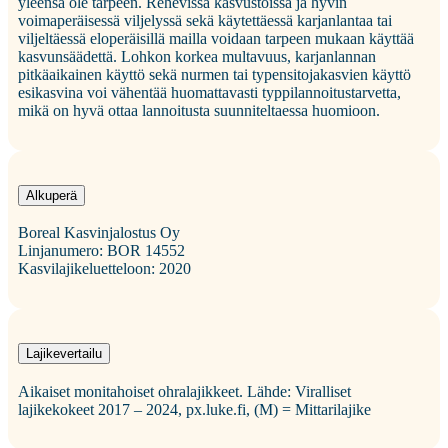
yleensä ole tarpeen. Rehevissä kasvustoissa ja hyvin
voimaperäisessä viljelyssä sekä käytettäessä karjanlantaa tai
viljeltäessä eloperäisillä mailla voidaan tarpeen mukaan käyttää
kasvunsäädettä. Lohkon korkea multavuus, karjanlannan
pitkäaikainen käyttö sekä nurmen tai typensitojakasvien käyttö
esikasvina voi vähentää huomattavasti typpilannoitustarvetta,
mikä on hyvä ottaa lannoitusta suunniteltaessa huomioon.
Alkuperä
Boreal Kasvinjalostus Oy
Linjanumero: BOR 14552
Kasvilajikeluetteloon: 2020
Lajikevertailu
Aikaiset monitahoiset ohralajikkeet. Lähde: Viralliset
lajikekokeet 2017 – 2024, px.luke.fi, (M) = Mittarilajike