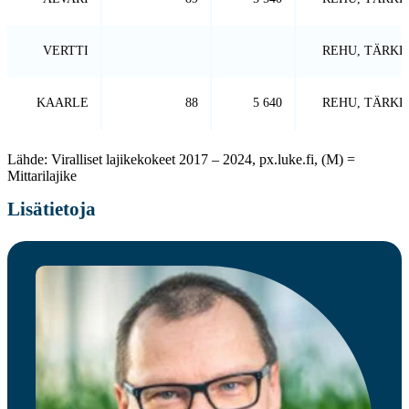
VERTTI
REHU, TÄRKK
KAARLE
88
5 640
REHU, TÄRKK
Lähde: Viralliset lajikekokeet 2017 – 2024, px.luke.fi, (M) =
Mittarilajike
Lisätietoja