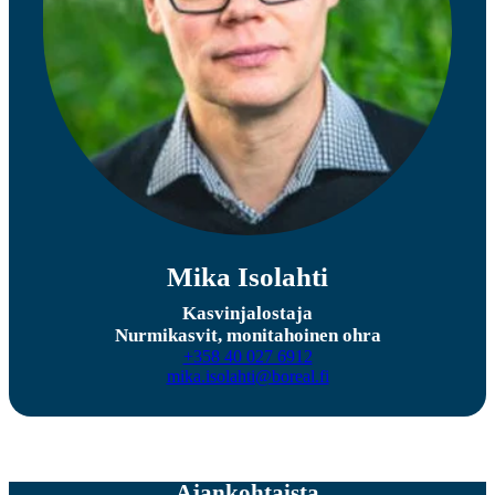
Mika Isolahti
Kasvinjalostaja
Nurmikasvit, monitahoinen ohra
+358 40 027 6912
mika.isolahti@boreal.fi
Ajankohtaista