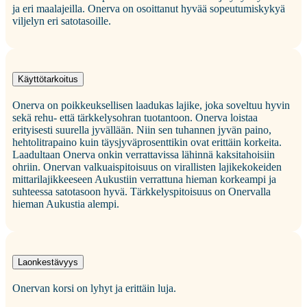
ja eri maalajeilla. Onerva on osoittanut hyvää sopeutumiskykyä
viljelyn eri satotasoille.
Käyttötarkoitus
Onerva on poikkeuksellisen laadukas lajike, joka soveltuu hyvin
sekä rehu- että tärkkelysohran tuotantoon. Onerva loistaa
erityisesti suurella jyvällään. Niin sen tuhannen jyvän paino,
hehtolitrapaino kuin täysjyväprosenttikin ovat erittäin korkeita.
Laadultaan Onerva onkin verrattavissa lähinnä kaksitahoisiin
ohriin. Onervan valkuaispitoisuus on virallisten lajikekokeiden
mittarilajikkeeseen Aukustiin verrattuna hieman korkeampi ja
suhteessa satotasoon hyvä. Tärkkelyspitoisuus on Onervalla
hieman Aukustia alempi.
Laonkestävyys
Onervan korsi on lyhyt ja erittäin luja.