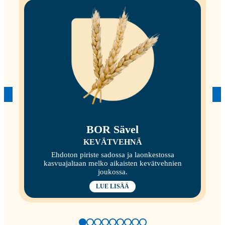
BOR Sävel
KEVÄTVEHNÄ
Ehdoton piriste sadossa ja laonkestossa
kasvuajaltaan melko aikaisten kevätvehnien
joukossa.
LUE LISÄÄ