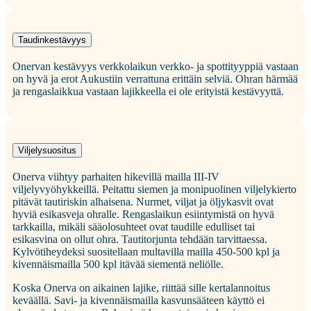
Taudinkestävyys
Onervan kestävyys verkkolaikun verkko- ja spottityyppiä vastaan
on hyvä ja erot Aukustiin verrattuna erittäin selviä. Ohran härmää
ja rengaslaikkua vastaan lajikkeella ei ole erityistä kestävyyttä.
Viljelysuositus
Onerva viihtyy parhaiten hikevillä mailla III-IV
viljelyvyöhykkeillä. Peitattu siemen ja monipuolinen viljelykierto
pitävät tautiriskin alhaisena. Nurmet, viljat ja öljykasvit ovat
hyviä esikasveja ohralle. Rengaslaikun esiintymistä on hyvä
tarkkailla, mikäli sääolosuhteet ovat taudille edulliset tai
esikasvina on ollut ohra. Tautitorjunta tehdään tarvittaessa.
Kylvötiheydeksi suositellaan multavilla mailla 450-500 kpl ja
kivennäismailla 500 kpl itävää siementä neliölle.
Koska Onerva on aikainen lajike, riittää sille kertalannoitus
keväällä. Savi- ja kivennäismailla kasvunsääteen käyttö ei