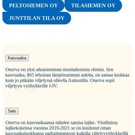
PELTOSIEMEN OY
TILASIEMEN OY
JUNTTILAN TILA OY
Kasvuaika
Onerva on yksi aikaisimmista monitahoisista ohrista. Sen
kasvuaika, 865 tehoisan lämpösumman astetta, on samaa luokkaa
kuin jo pitkään viljelyssä olleella Aukustilla. Onerva sopii
viljelyyn vyöhykkeille I-IV.
Sato
Onerva on kasvuaikaansa nähden satoisa lajike. Virallisissa
lajikekokeissa vuosina 2019-2021 se on kuulunut oman
kasvuaikaluokkansa parhaimmistoon kaikilla viljelyvyöhykkeillä