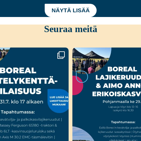
NÄYTÄ LISÄÄ
Seuraa meitä
a Liedossa luvassa lajikeuutuuksia,
...
Ensi viikolla Pohjanmaalla tap
Boreal
...
15
0
23
0