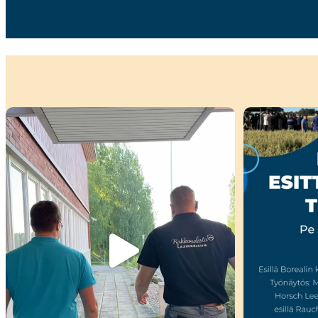
Kiitokset viime viikon peltopäivillemme
...
🌾 Perjantain
35
0