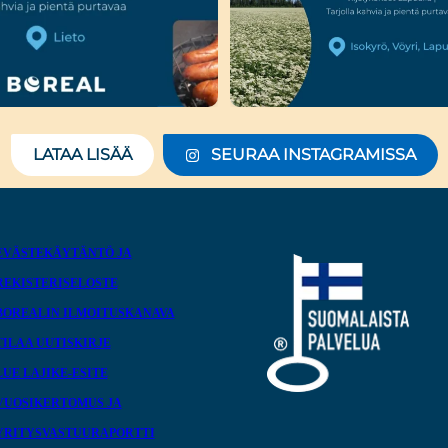
LATAA LISÄÄ
SEURAA INSTAGRAMISSA
EVÄSTEKÄYTÄNTÖ JA
REKISTERISELOSTE
BOREALIN ILMOITUSKANAVA
TILAA UUTISKIRJE
LUE LAJIKE-ESITE
VUOSIKERTOMUS JA
YRITYSVASTUURAPORTTI