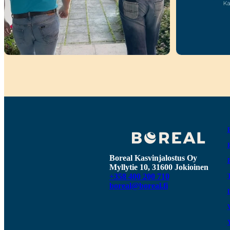
Boreal Kasvinjalostus Oy
Myllytie 10, 31600 Jokioinen
+358 400 200 710
boreal@boreal.fi