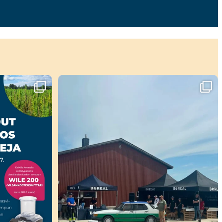
ahtuu!🤩
Viikko täynnä tapahtumia ja mahtavia
...
37
0