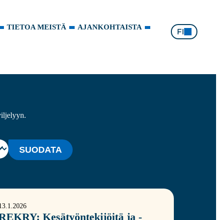
TIETOA MEISTÄ
AJANKOHTAISTA
FI
iljelyyn.
SUODATA
13.1.2026
REKRY: Kesätyöntekijöitä ja -