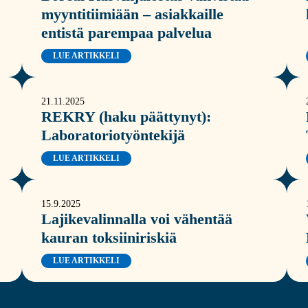
myyntitiimiään – asiakkaille
entistä parempaa palvelua
LUE ARTIKKELI
21.11.2025
REKRY (haku päättynyt):
Laboratoriotyöntekijä
LUE ARTIKKELI
15.9.2025
Lajikevalinnalla voi vähentää
kauran toksiiniriskiä
LUE ARTIKKELI