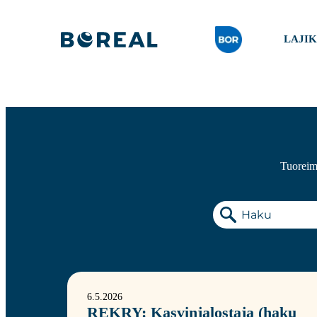
LAJI
Tuoreimm
6.5.2026
REKRY: Kasvinjalostaja (haku