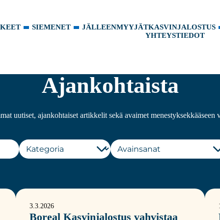
KKEET
SIEMENET
JÄLLEENMYYJÄT
KASVINJALOSTUS
YHTEYSTIEDOT
Ajankohtaista
at uutiset, ajankohtaiset artikkelit sekä avaimet menestyksekkääseen v
3.3.2026
Boreal Kasvinjalostus vahvistaa